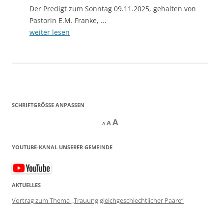
Der Predigt zum Sonntag 09.11.2025, gehalten von
Pastorin E.M. Franke, ...
weiter lesen
SCHRIFTGRÖSSE ANPASSEN
Decrease
Reset
Increase
A
A
A
font
font
size.
font
size.
YOUTUBE-KANAL UNSERER GEMEINDE
size.
AKTUELLES
Vortrag zum Thema „Trauung gleichgeschlechtlicher Paare“