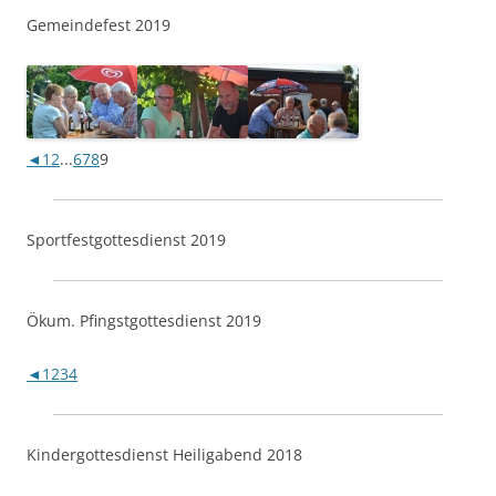
Gemeindefest 2019
◄
1
2
...
6
7
8
9
Sportfestgottesdienst 2019
Ökum. Pfingstgottesdienst 2019
◄
1
2
3
4
Kindergottesdienst Heiligabend 2018