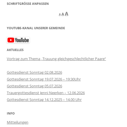
SCHRIFTGRÖSSE ANPASSEN
Decrease
Reset
Increase
A
A
A
font
font
size.
font
size.
YOUTUBE-KANAL UNSERER GEMEINDE
size.
AKTUELLES
Vortrag zum Thema „Trauung gleichgeschlechtlicher Paare“
Gottesdienst Sonntag 02.08.2026
Gottesdienst Sonntag 19.07.2026 – 19:30Uhr
Gottesdienst Sonntag 05.07.2026
Trauergottesdienst Jenni Neerken – 12.06.2026
Gottesdienst Sonntag 14.12.2025 – 14.00 Uhr
INFO
Mitteilungen