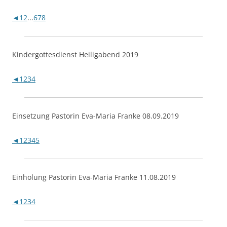
◄
1
2
...
6
7
8
Kindergottesdienst Heiligabend 2019
◄
1
2
3
4
Einsetzung Pastorin Eva-Maria Franke 08.09.2019
◄
1
2
3
4
5
Einholung Pastorin Eva-Maria Franke 11.08.2019
◄
1
2
3
4