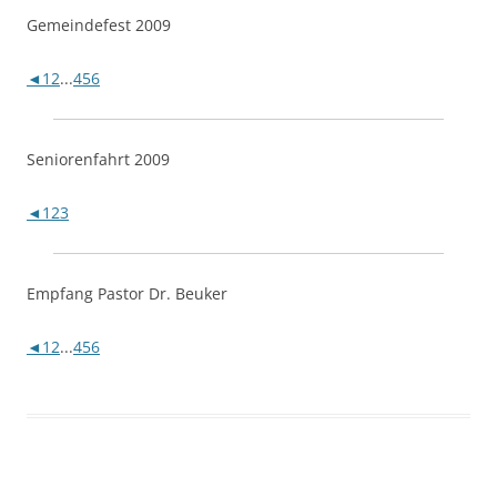
Gemeindefest 2009
◄
1
2
...
4
5
6
Se
niorenfahrt 2009
◄
1
2
3
Empfang Pastor Dr. Beuker
◄
1
2
...
4
5
6