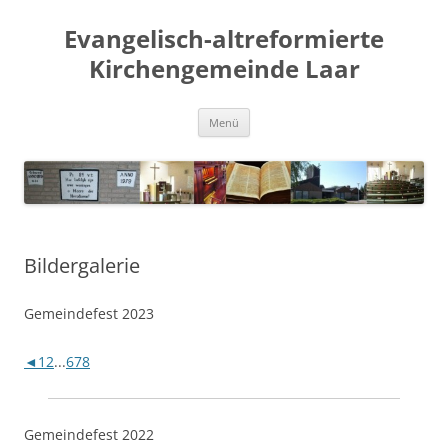
Evangelisch-altreformierte
Kirchengemeinde Laar
Zum
Menü
Inhalt
springen
Bildergalerie
Gemeindefest 2023
◄
1
2
...
6
7
8
Gemeindefest 2022