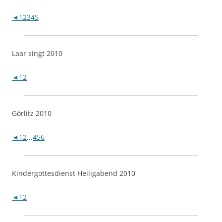
◄
1
2
3
4
5
Laar singt 2010
◄
1
2
Görlitz 2010
◄
1
2
...
4
5
6
Kindergottesdienst Heiligabend 2010
◄
1
2