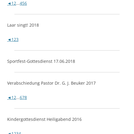
◄
1
2
...
4
5
6
Laar singt! 2018
◄
1
2
3
Sportfest-Gottesdienst 17.06.2018
Verabschiedung Pastor Dr. G. J. Beuker 2017
◄
1
2
...
6
7
8
Kindergottesdienst Heiligabend 2016
◄
1
2
3
4