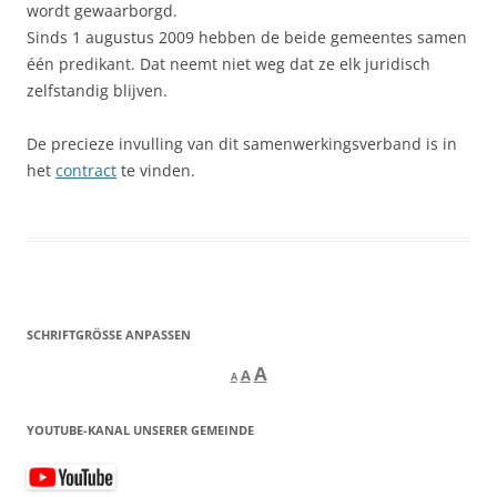
wordt gewaarborgd.
Sinds 1 augustus 2009 hebben de beide gemeentes samen
één predikant. Dat neemt niet weg dat ze elk juridisch
zelfstandig blijven.
De precieze invulling van dit samenwerkingsverband is in
het
contract
te vinden.
SCHRIFTGRÖSSE ANPASSEN
Decrease
Reset
Increase
A
A
A
font
font
size.
font
size.
YOUTUBE-KANAL UNSERER GEMEINDE
size.