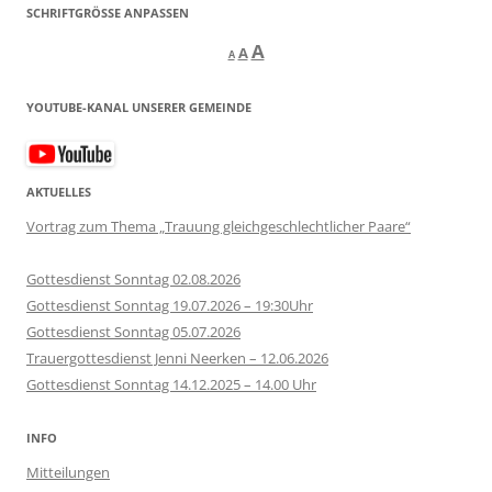
SCHRIFTGRÖSSE ANPASSEN
Decrease
Reset
Increase
A
A
A
font
font
size.
font
size.
YOUTUBE-KANAL UNSERER GEMEINDE
size.
AKTUELLES
Vortrag zum Thema „Trauung gleichgeschlechtlicher Paare“
Gottesdienst Sonntag 02.08.2026
Gottesdienst Sonntag 19.07.2026 – 19:30Uhr
Gottesdienst Sonntag 05.07.2026
Trauergottesdienst Jenni Neerken – 12.06.2026
Gottesdienst Sonntag 14.12.2025 – 14.00 Uhr
INFO
Mitteilungen