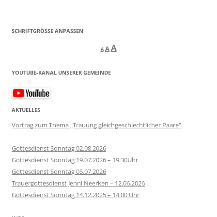
SCHRIFTGRÖSSE ANPASSEN
Decrease
Reset
Increase
A
A
A
font
font
size.
font
size.
YOUTUBE-KANAL UNSERER GEMEINDE
size.
AKTUELLES
Vortrag zum Thema „Trauung gleichgeschlechtlicher Paare“
Gottesdienst Sonntag 02.08.2026
Gottesdienst Sonntag 19.07.2026 – 19:30Uhr
Gottesdienst Sonntag 05.07.2026
Trauergottesdienst Jenni Neerken – 12.06.2026
Gottesdienst Sonntag 14.12.2025 – 14.00 Uhr