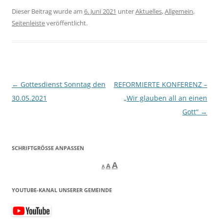
Dieser Beitrag wurde am
6. Juni 2021
unter
Aktuelles
,
Allgemein
,
Seitenleiste
veröffentlicht.
Beitragsnavigation
←
Gottesdienst Sonntag den
REFORMIERTE KONFERENZ –
30.05.2021
„Wir glauben all an einen
Gott“
→
SCHRIFTGRÖSSE ANPASSEN
Decrease
Reset
Increase
A
A
A
font
font
size.
font
size.
YOUTUBE-KANAL UNSERER GEMEINDE
size.