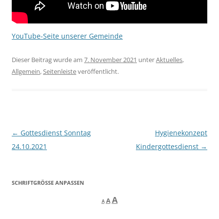
YouTube-Seite unserer Gemeinde
Dieser Beitrag wurde am
7. November 2021
unter
Aktuelles
,
Allgemein
,
Seitenleiste
veröffentlicht.
Beitragsnavigation
←
Gottesdienst Sonntag
Hygienekonzept
24.10.2021
Kindergottesdienst
→
SCHRIFTGRÖSSE ANPASSEN
Decrease
Reset
Increase
A
A
A
font
font
size.
font