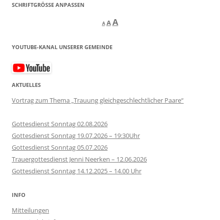
SCHRIFTGRÖSSE ANPASSEN
Decrease
Reset
Increase
A
A
A
font
font
size.
font
size.
YOUTUBE-KANAL UNSERER GEMEINDE
size.
AKTUELLES
Vortrag zum Thema „Trauung gleichgeschlechtlicher Paare“
Gottesdienst Sonntag 02.08.2026
Gottesdienst Sonntag 19.07.2026 – 19:30Uhr
Gottesdienst Sonntag 05.07.2026
Trauergottesdienst Jenni Neerken – 12.06.2026
Gottesdienst Sonntag 14.12.2025 – 14.00 Uhr
INFO
Mitteilungen