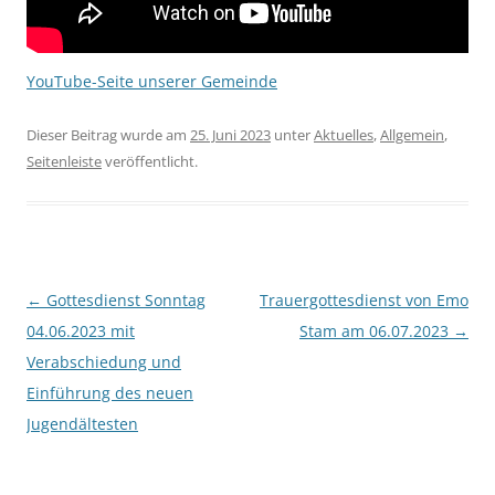
YouTube-Seite unserer Gemeinde
Dieser Beitrag wurde am
25. Juni 2023
unter
Aktuelles
,
Allgemein
,
Seitenleiste
veröffentlicht.
Beitragsnavigation
←
Gottesdienst Sonntag
Trauergottesdienst von Emo
04.06.2023 mit
Stam am 06.07.2023
→
Verabschiedung und
Einführung des neuen
Jugendältesten